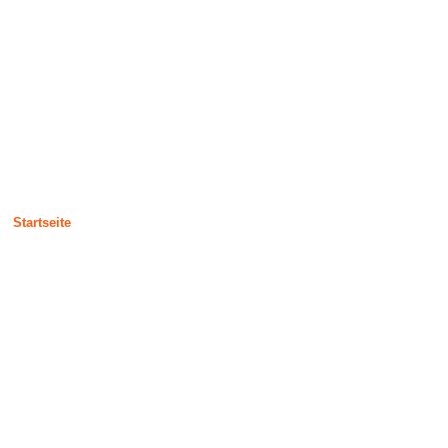
Kontakt SunonX
Startseite
/ Kontakt