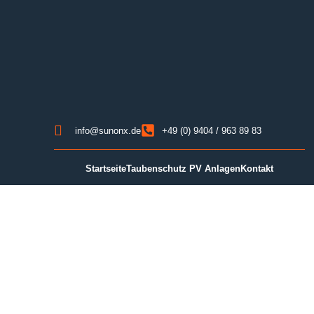
SunonX Photovoltaik
Anlage Regensburg
info@sunonx.de
+49 (0) 9404 / 963 89 83
Startseite
Taubenschutz PV Anlagen
Kontakt